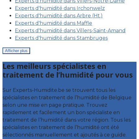
Experts d'humidité dans Villers-Notre-Dame
Experts d'humidité dans Irchonwelz
Experts d'humidité dans Arbre (Ht.)
Experts d'humidité dans Maffle
Experts d'humidité dans Villers-Saint-Amand
Experts d'humidité dans Stambruges
Afficher plus
Les meilleurs spécialistes en
traitement de l’humidité pour vous
Sur Experts-Humidite.be se trouvent tous les
spécialistes en traitement de l’humidité de Belgique
selon une mise en page pratique. Trouvez
rapidement et facilement un bon spécialiste en
traitement de l’humidité dans votre région. Tous les
spécialistes en traitement de l’humidité ont été
sélectionnés manuellement et ajoutés à ce guide.