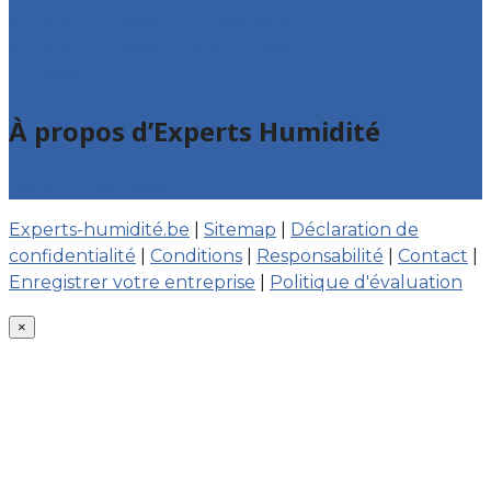
Foire aux questions : particuliers
Foire aux questions : entreprises
Contact
À propos d’Experts Humidité
Qui sommes nous
Experts-humidité.be
|
Sitemap
|
Déclaration de
confidentialité
|
Conditions
|
Responsabilité
|
Contact
|
Enregistrer votre entreprise
|
Politique d'évaluation
×