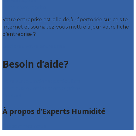
Offres reçues
Fiche d’entreprise
Votre entreprise est-elle déjà répertoriée sur ce site
Internet et souhaitez-vous mettre à jour votre fiche
d’entreprise ?
Déclarez votre entreprise
Besoin d’aide?
Foire aux questions : particuliers
Foire aux questions : entreprises
Contact
À propos d’Experts Humidité
Qui sommes nous