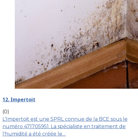
12. Impertoit
(0)
L’Impertoit est une SPRL connue de la BCE sous le
numéro 471705951. La spécialiste en traitement de
l'humidité a été créée le…