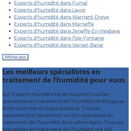
Experts d'humidité dans Fumal
Experts d'humidité dans Lavoir
Experts d'humidité dans Warnant-Dreye
Experts d'humidité dans Marneffe
Experts d'humidité dans Jeneffe-En-Hesbaye
Experts d'humidité dans Fize-Fontaine
Experts d'humidité dans Vierset-Barse
Afficher plus
Les meilleurs spécialistes en
traitement de l’humidité pour vous
Sur Experts-Humidite.be se trouvent tous les
spécialistes en traitement de l’humidité de Belgique
selon une mise en page pratique. Trouvez
rapidement et facilement un bon spécialiste en
traitement de l’humidité dans votre région. Tous les
spécialistes en traitement de l’humidité ont été