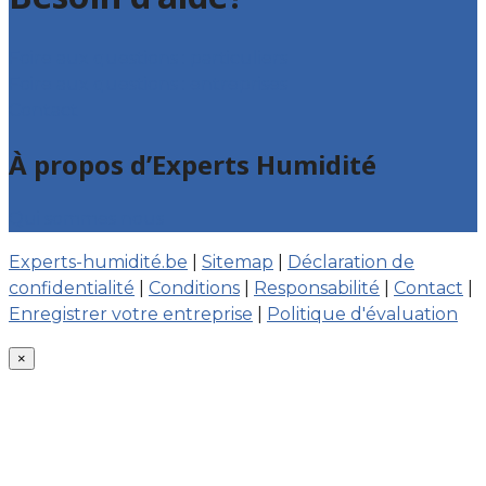
Foire aux questions : particuliers
Foire aux questions : entreprises
Contact
À propos d’Experts Humidité
Qui sommes nous
Experts-humidité.be
|
Sitemap
|
Déclaration de
confidentialité
|
Conditions
|
Responsabilité
|
Contact
|
Enregistrer votre entreprise
|
Politique d'évaluation
×