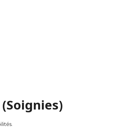
 (Soignies)
lités.