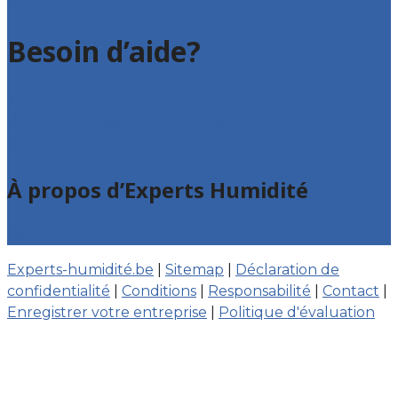
Déclarez votre entreprise
Besoin d’aide?
Foire aux questions : particuliers
Foire aux questions : entreprises
Contact
À propos d’Experts Humidité
Qui sommes nous
Experts-humidité.be
|
Sitemap
|
Déclaration de
confidentialité
|
Conditions
|
Responsabilité
|
Contact
|
Enregistrer votre entreprise
|
Politique d'évaluation