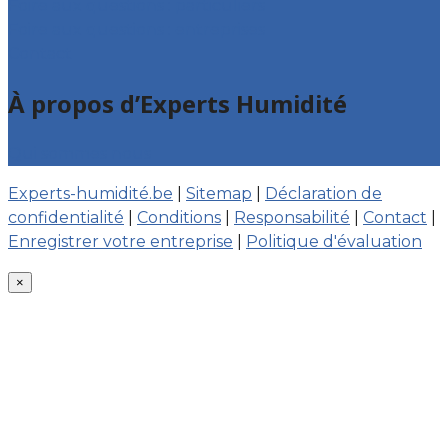
Foire aux questions : particuliers
Foire aux questions : entreprises
Contact
À propos d’Experts Humidité
Qui sommes nous
Experts-humidité.be
|
Sitemap
|
Déclaration de
confidentialité
|
Conditions
|
Responsabilité
|
Contact
|
Enregistrer votre entreprise
|
Politique d'évaluation
×