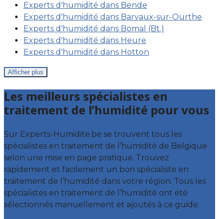
Experts d'humidité dans Bende
Experts d'humidité dans Barvaux-sur-Ourthe
Experts d'humidité dans Bomal (Bt.)
Experts d'humidité dans Heure
Experts d'humidité dans Hotton
Afficher plus
Les meilleurs spécialistes en
traitement de l’humidité pour vous
Sur Experts-Humidite.be se trouvent tous les
spécialistes en traitement de l’humidité de Belgique
selon une mise en page pratique. Trouvez
rapidement et facilement un bon spécialiste en
traitement de l’humidité dans votre région. Tous les
spécialistes en traitement de l’humidité ont été
sélectionnés manuellement et ajoutés à ce guide.