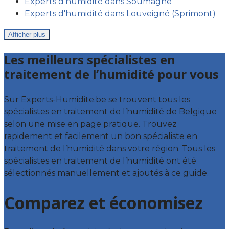
Experts d'humidité dans Soumagne
Experts d'humidité dans Louveigné (Sprimont)
Afficher plus
Les meilleurs spécialistes en
traitement de l’humidité pour vous
Sur Experts-Humidite.be se trouvent tous les
spécialistes en traitement de l’humidité de Belgique
selon une mise en page pratique. Trouvez
rapidement et facilement un bon spécialiste en
traitement de l’humidité dans votre région. Tous les
spécialistes en traitement de l’humidité ont été
sélectionnés manuellement et ajoutés à ce guide.
Comparez et économisez