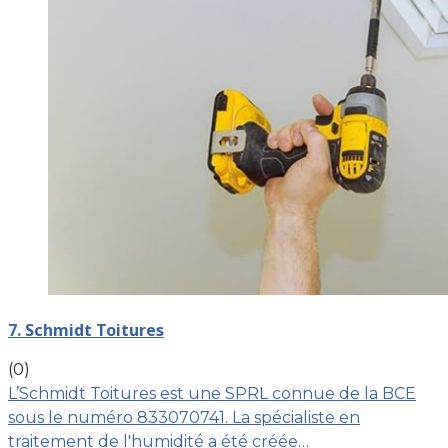
7. Schmidt Toitures
(0)
L’Schmidt Toitures est une SPRL connue de la BCE
sous le numéro 833070741. La spécialiste en
traitement de l'humidité a été créée…