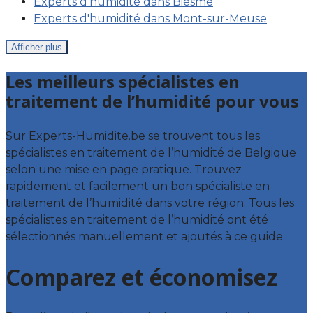
Experts d'humidité dans Biesme
Experts d'humidité dans Mont-sur-Meuse
Afficher plus
Les meilleurs spécialistes en
traitement de l’humidité pour vous
Sur Experts-Humidite.be se trouvent tous les
spécialistes en traitement de l’humidité de Belgique
selon une mise en page pratique. Trouvez
rapidement et facilement un bon spécialiste en
traitement de l’humidité dans votre région. Tous les
spécialistes en traitement de l’humidité ont été
sélectionnés manuellement et ajoutés à ce guide.
Comparez et économisez