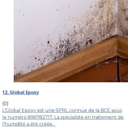
12. Global Epoxy
(0)
L’Global Epoxy est une SPRL connue de la BCE sous
le numéro 896782717. La spécialiste en traitement de
l'humidité a été créée…