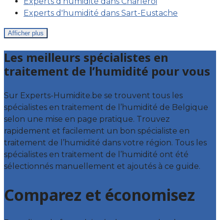
Experts d'humidité dans Charleroi
Experts d'humidité dans Sart-Eustache
Afficher plus
Les meilleurs spécialistes en
traitement de l’humidité pour vous
Sur Experts-Humidite.be se trouvent tous les
spécialistes en traitement de l’humidité de Belgique
selon une mise en page pratique. Trouvez
rapidement et facilement un bon spécialiste en
traitement de l’humidité dans votre région. Tous les
spécialistes en traitement de l’humidité ont été
sélectionnés manuellement et ajoutés à ce guide.
Comparez et économisez