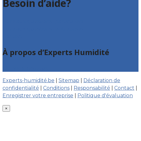
Besoin d’aide?
Foire aux questions : particuliers
Foire aux questions : entreprises
Contact
À propos d’Experts Humidité
Qui sommes nous
Experts-humidité.be
|
Sitemap
|
Déclaration de
confidentialité
|
Conditions
|
Responsabilité
|
Contact
|
Enregistrer votre entreprise
|
Politique d'évaluation
×