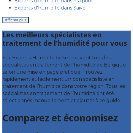
Experts d'humidité dans Fraipont
Experts d'humidité dans Saive
Afficher plus
Les meilleurs spécialistes en
traitement de l’humidité pour vous
Sur Experts-Humidite.be se trouvent tous les
spécialistes en traitement de l’humidité de Belgique
selon une mise en page pratique. Trouvez
rapidement et facilement un bon spécialiste en
traitement de l’humidité dans votre région. Tous les
spécialistes en traitement de l’humidité ont été
sélectionnés manuellement et ajoutés à ce guide.
Comparez et économisez